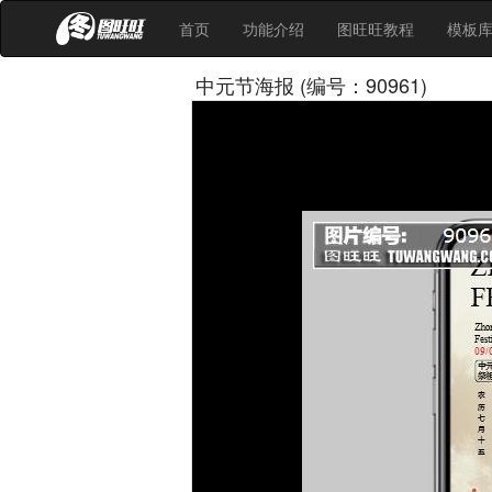
首页
功能介绍
图旺旺教程
模板
中元节海报 (编号：90961)