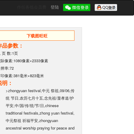
作任务抵会员费
登陆
下载图旺旺
作品参数：
 页 数:1页
际像素:1080像素×2333像素
辨率:72
印像素:381毫米×823毫米
说明：
>zhongyuan festival,中元 祭祖,09/06,传
统 节日,农历七月十五,念先祖/显孝道/护
平安,中/国/传/统/节/日,chinese
traditional festivals,zhong yuan festival,
中元祭祖 祈福平安,zhongyuan
ancestral worship praying for peace and