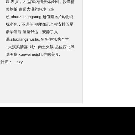
煌’表演，大 型室内情景体验剧，沙漠精
美旅拍 邂逅大漠的纯净与热
烈,chaozhizengsong,超值赠送,0购物纯
玩小包，不进任何购物店,全程安排五星
豪华酒店 温馨舒适，安静了入
眠,shaxiangzhushu,奢享住宿,烤全羊
+大漠风清宴+牦牛肉土火锅 品位西北风
味美食,xunweimeishi,寻味美食,
设计师：
szy