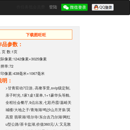
作任务抵会员费
登陆
下载图旺旺
作品参数：
 页 数:1页
际像素:1242像素×3025像素
辨率:72
印像素:438毫米×1067毫米
说明：
>甘青双动7日游,·高奢享受,svip级定制,
亲子时光,1家1桌1菜单,1+1豪华头等舱,
全程社会餐厅,9点出发,七彩丹霞/嘉峪关
城楼/大地之子/青海湖/鸣沙山月牙泉/莫
高窟 翡翠湖/塔尔寺/东台吉乃尔湖/网红
u型公路/茶卡盐湖,价值360元/人‘又见敦