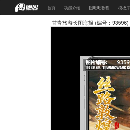
首页
功能介绍
图旺旺教程
模板
甘青旅游长图海报 (编号：93596)