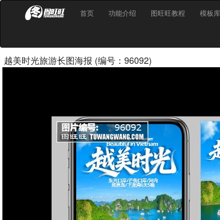
首页
功能介绍
图旺旺教程
模板
越美时光旅游长图海报 (编号：96092)