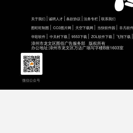
关于我们
诚聘人才
条款协议
法务专栏
联系我们
图旺旺制图
CC0图片网
天空下载网
当快软件园
非凡软
华彩软件
中关村下载
9553下载
ZOL软件下载
飞翔下载
漳州市龙文区图佰广告服务部
版权所有
办公地址:漳州市龙文区万达广场写字楼B座1603室
微信公众号