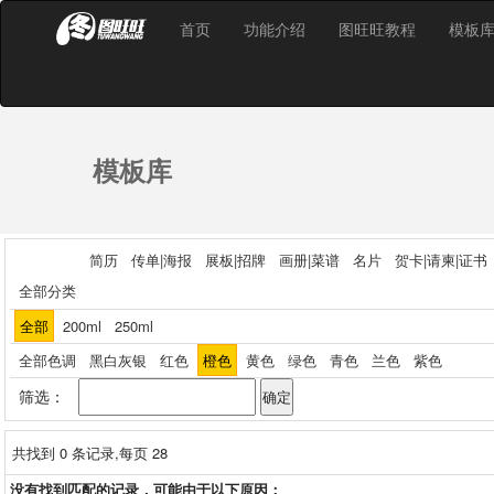
首页
功能介绍
图旺旺教程
模板
模板库
简历
传单|海报
展板|招牌
画册|菜谱
名片
贺卡|请柬|证书
全部分类
全部
200ml
250ml
全部色调
黑白灰银
红色
橙色
黄色
绿色
青色
兰色
紫色
筛选：
共找到
0
条记录,每页 28
没有找到匹配的记录，可能由于以下原因：