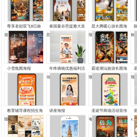
尊享老挝双飞8日旅
泰国曼谷芭提雅大皇
昆大腾暖心游长图海
游...
宫...
报
旅..
小雪氛围海报
年终摘镜优惠福利活
霸道潮汕旅游长图海
动...
报
报
教育辅导课程招生海
讲座海报
圣诞节商场活动宣传
报
海...
x...