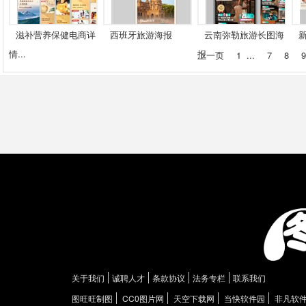
滋补营养保健电商详
西班牙旅游海报
云南弥勒旅游长图海
情...
报
上一页
1
...
7
8
9
关于我们
诚聘人才
条款协议
法务专栏
联系我们
图旺旺制图
CC0图片网
天空下载网
当快软件园
非凡软