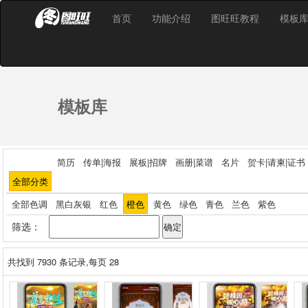
首页
功能介绍
图旺旺教程
模板
模板库
简历
传单|海报
展板|招牌
画册|菜谱
名片
贺卡|请柬|证书
全部分类
全部色调
黑白灰银
红色
橙色
黄色
绿色
青色
兰色
紫色
筛选：
共找到
7930
条记录,每页 28