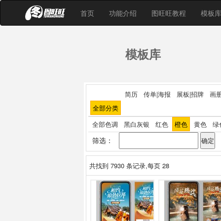
首页
功能介绍
图旺旺教程
模板
模板库
简历
传单|海报
展板|招牌
画册
全部分类
全部色调
黑白灰银
红色
橙色
黄色
绿
筛选：
共找到
7930
条记录,每页 28