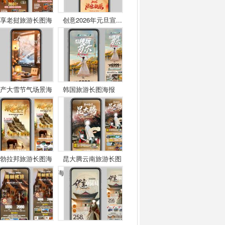
享老挝旅游长图海
创意2026年元旦宣...
产大雪节气场景海
韩国旅游长图海报
勃拉邦旅游长图海
昆大腾云南旅游长图
海...