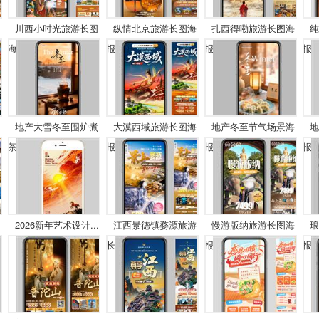
川西小时光旅游长图
纵情北京旅游长图海
扎西得嘞旅游长图海
纯
海...
报
报
报
地产大雪冬至围炉煮
大漠西域旅游长图海
地产冬至节气场景海
地
茶...
报
报
报
2026新年艺术设计...
江西景德镇婺源旅游
慢游版纳旅游长图海
琅
长...
报
报