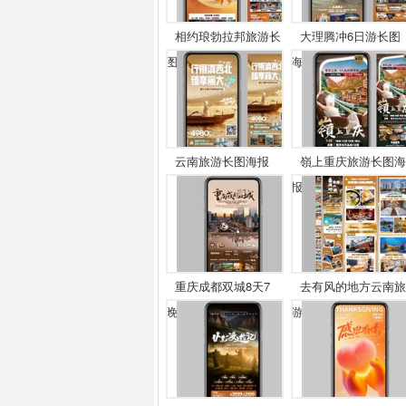
相约琅勃拉邦旅游长
大理腾冲6日游长图
图...
海...
云南旅游长图海报
嶺上重庆旅游长图海
报
重庆成都双城8天7
去有风的地方云南旅
晚...
游...