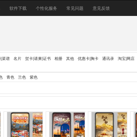
库
软件下载
个性化服务
常见问题
意见反馈
|菜谱
名片
贺卡|请柬|证书
相册
其他
优惠卡|胸卡
通讯录
淘宝|网店
色
青色
兰色
紫色