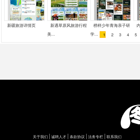
新疆旅游详情页
新遇草原风旅游行程
榜样少年青海亲子研
美...
学...
1
2
3
4
5
关于我们
诚聘人才
条款协议
法务专栏
联系我们