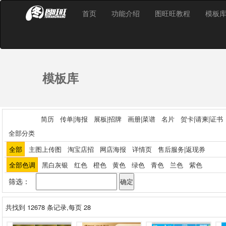
首页
功能介绍
图旺旺教程
模板
模板库
简历
传单|海报
展板|招牌
画册|菜谱
名片
贺卡|请柬|证书
全部分类
全部
主图上传图
淘宝店招
网店海报
详情页
售后服务|返现券
全部色调
黑白灰银
红色
橙色
黄色
绿色
青色
兰色
紫色
筛选：
共找到
12678
条记录,每页 28