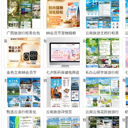
广西旅游行程美化包
88会员节宠物猫粮
云南旅游文档行程美
装
电...
化...
金色立体88会员节
七夕医药保健电商促
长白山研学旅游行程
主...
销...
美...
商..
甄选云滇行程美化
云南旅游详情页
云南云海花田旅游行
程...
化..