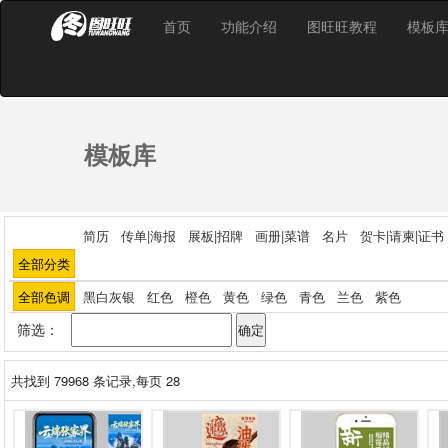
首页
功能介绍
图旺旺教程
模板
模板库
简历
传单|海报
展板|招牌
画册|菜谱
名片
贺卡|请柬|证书
全部分类
全部色调
黑白灰银
红色
橙色
黄色
绿色
青色
兰色
紫色
筛选：
共找到
79968
条记录,每页 28