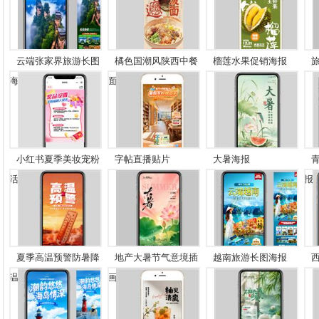
云端张家界旅游长图
橘色国潮风陕西中餐
榴莲水果促销海报
海...
面...
小红书夏季美妆宠粉
字帖直播贴片
大暑海报
活...
报
夏季高温预警防暑降
地产大暑节气意境插
越南旅游长图海报
温...
画...