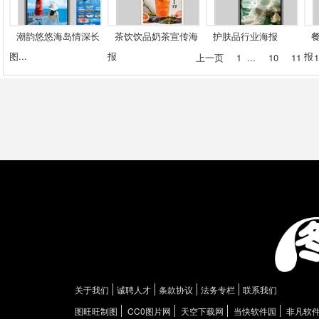
潮韵悠悠海岛情深长
茶饮饮品奶茶宣传海
护肤品行业海报
图...
报
报
上一页
1
...
10
11
1
关于我们
诚聘人才
条款协议
法务专栏
联系我们
图旺旺制图
CC0图片网
天空下载网
当快软件园
非凡软